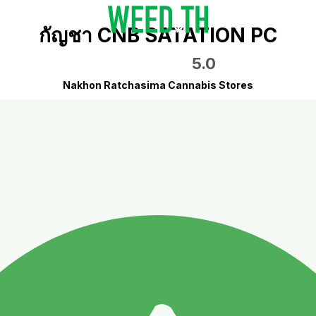
กัญชา CNB SATATION PC
5.0
Nakhon Ratchasima Cannabis Stores