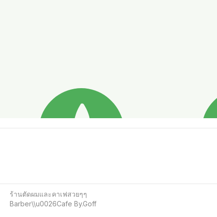
ร้านตัดผมและคาเฟสวยๆๆ

Barber\\u0026Cafe By.Goff