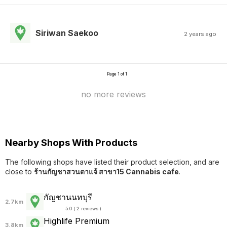
Siriwan Saekoo
2 years ago
Page 1 of 1
no more reviews
Nearby Shops With Products
The following shops have listed their product selection, and are
close to
ร้านกัญชาสวนตาแจ้ สาขา15 Cannabis cafe
.
กัญชานนทบุรี
2.7km
5.0 ( 2 reviews )
Highlife Premium
3.8km