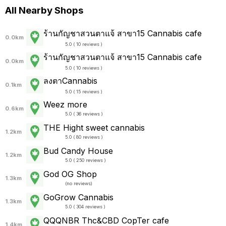
All Nearby Shops
ร้านกัญชาสวนตาแจ้ สาขา15 Cannabis cafe
0.0km
5.0 ( 10 reviews )
ร้านกัญชาสวนตาแจ้ สาขา15 Cannabis cafe
0.0km
5.0 ( 10 reviews )
ลงตา​Cannabis
0.1km
5.0 ( 15 reviews )
Weez more
0.6km
5.0 ( 36 reviews )
THE Hight sweet cannabis
1.2km
5.0 ( 80 reviews )
Bud Candy House
1.2km
5.0 ( 250 reviews )
God OG Shop
1.3km
(
no reviews
)
GoGrow Cannabis
1.3km
5.0 ( 304 reviews )
QQQNBR Thc&CBD CopTer cafe
1.4km