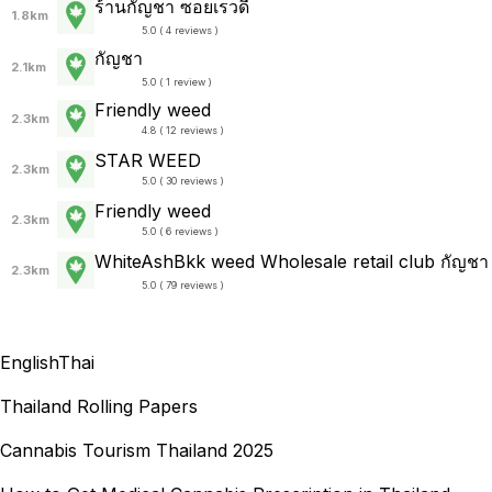
ร้านกัญชา ซอยเรวดี
1.8km
5.0 ( 4 reviews )
กัญชา
2.1km
5.0 ( 1 review )
Friendly weed
2.3km
4.8 ( 12 reviews )
STAR WEED
2.3km
5.0 ( 30 reviews )
Friendly weed
2.3km
5.0 ( 6 reviews )
WhiteAshBkk weed Wholesale retail club กัญชา
2.3km
5.0 ( 79 reviews )
English
Thai
Thailand Rolling Papers
Cannabis Tourism Thailand 2025