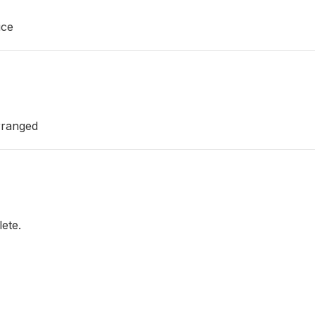
ice
rranged
lete.