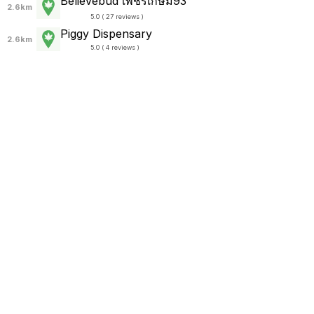
Believebud เพชรเกษม93
2.6km
5.0 ( 27 reviews )
Piggy Dispensary
2.6km
5.0 ( 4 reviews )
อารมณ์ดี คาเฟ่
2.8km
5.0 ( 2 reviews )
ชายชากัญ
2.9km
5.0 ( 2 reviews )
OG Boy Cannabis กัญชาหนองแขม 曼谷大麻
3.0km
5.0 ( 122 reviews )
OG Boy Cannabis กัญชาหนองแขม 曼谷大麻
3.0km
5.0 ( 131 reviews )
420 Cannabis
3.4km
(
no reviews
)
English
Thai
Thailand Rolling Papers