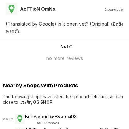
AoFTioN OmNoi
2 years ago
(Translated by Google) Is it open yet? (Original) เปิดยัง
หรอคับ
Page 1 of 1
no more reviews
Nearby Shops With Products
The following shops have listed their product selection, and are
close to
แวะกัญ OG SHOP
.
Believebud เพชรเกษม93
2.6km
5.0 ( 27 reviews )