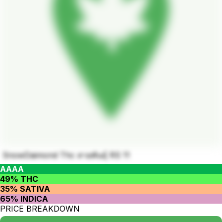
SnowDaimond Thc สายพันธุ์ RS 11
AAAA
49% THC
35% SATIVA
65% INDICA
PRICE BREAKDOWN