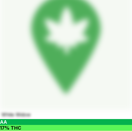
White Widow
AA
17% THC