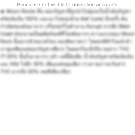
Prices are not visible to unverified accounts.
🔥 Moon Rocks คือ ดอกกัญชาที่ถูกนำไปจุ่มลงในน้ำมันกัญชา
สกัดเข้มข้น 100% และเอาไปคลุกด้วย Kief (แฮช) อีกครั้ง ต้น
กำเนิดของมันมาจาก แร๊ปเปอร์ในตำนาน Kurupt จากฝั่ง West
Coast มันกลายเป็นผลิตภัณฑ์ที่โด่งดังมากๆ ความแรงของ Moon
Rock นั้นน่ากลัวขนาดไหน ลองคิดภาพว่า โดยปกติทั่วไปแล้วถ้า
เราสูบเพียงแค่ดอกกัญชาเพียวๆ ในดอกก็จะมีปริมาณสาร THC
17-20% นั้นก็เมามากๆ แล้ว แต่นี้ยังเพิ่ม น้ำมันกัญชาสกัดเข้มข้น
และ Kife ไปอีก 30% เพียงแค่หลุมเดียว ร่างกายเราจะรับสาร
THC มากถึง 50% เลยทีเดียวเขียว