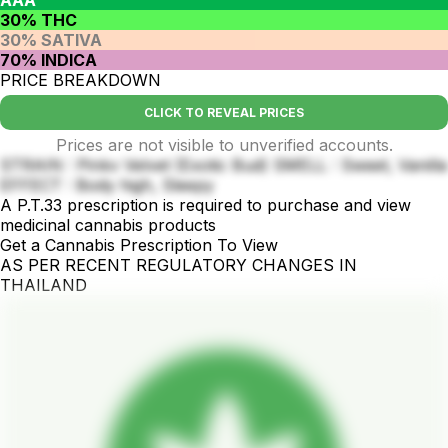
AAA
30% THC
30% SATIVA
70% INDICA
PRICE BREAKDOWN
CLICK TO REVEAL PRICES
Prices are not visible to unverified accounts.
STRAIN : Pinkv Velvet (Exotic Bud) SMELL : Sweet, Vanilla
EFFECT : Body high, Sleepy
A P.T.33 prescription is required to purchase and view
medicinal cannabis products
Get a Cannabis Prescription To View
AS PER RECENT REGULATORY CHANGES IN
THAILAND