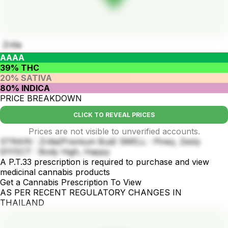
Zrilla
AAAA
39% THC
20% SATIVA
80% INDICA
PRICE BREAKDOWN
CLICK TO REVEAL PRICES
Prices are not visible to unverified accounts.
STRAIN : Zrilla(Premium Bud) SMELL : Piney, Zesty
EFFECT : Body High, Happy
A P.T.33 prescription is required to purchase and view
medicinal cannabis products
Get a Cannabis Prescription To View
AS PER RECENT REGULATORY CHANGES IN
THAILAND