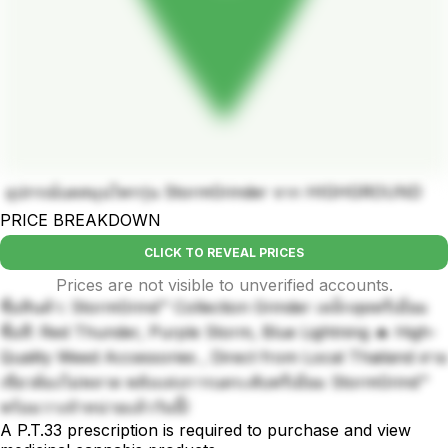
อุปกรณ์บดสมุนไพรรุ่น StormGrinder จาก HIGHGROUND
PRICE BREAKDOWN
CLICK TO REVEAL PRICES
Prices are not visible to unverified accounts.
ชื่อสินค้า: StormGrind™ Collection Grinder เหล็กสุดพรีเมี่ยม
ชื่อสี: Red Thunder, Purple Storm, Blue Lightning 🔥 High-
Quality Weed Accessories , Direct from Local Thailand สาย
เขียวต้องไม่พลาด พลังแห่งการบดระดับพรีเมียม StormGrind™
พร้อมวางจำหน่ายแล้ววันนี้!
A P.T.33 prescription is required to purchase and view