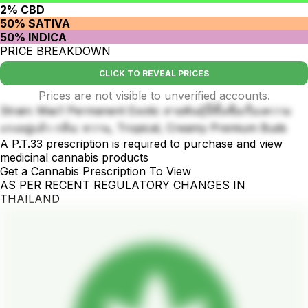
2% CBD
50% SATIVA
50% INDICA
PRICE BREAKDOWN
CLICK TO REVEAL PRICES
Prices are not visible to unverified accounts.
Strain: Mac1 Permanent Exotic สายพันธุ์นี้ขึ้นชื่อเรื่องความ
แรงอยู่แล้ว กลิ่น: หวาน, Tropical, Creamy Premium Buds
A P.T.33 prescription is required to purchase and view
medicinal cannabis products
Get a Cannabis Prescription To View
AS PER RECENT REGULATORY CHANGES IN
THAILAND