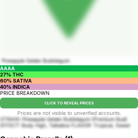
Pineapple Gelato Bubblegum
AAAA
27% THC
60% SATIVA
40% INDICA
PRICE BREAKDOWN
CLICK TO REVEAL PRICES
Prices are not visible to unverified accounts.
STRAIN: Pineapple Gelato Bubblegum (Premium Bud)
EFFECT: Body High, Talkative FLAVOR: Tropical, Sweet