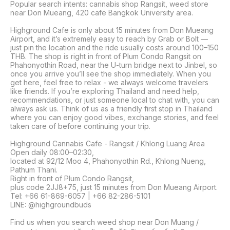
Popular search intents: cannabis shop Rangsit, weed store 
near Don Mueang, 420 cafe Bangkok University area.

Highground Cafe is only about 15 minutes from Don Mueang 
Airport, and it’s extremely easy to reach by Grab or Bolt — 
just pin the location and the ride usually costs around 100–150 
THB. The shop is right in front of Plum Condo Rangsit on 
Phahonyothin Road, near the U-turn bridge next to Jinbel, so 
once you arrive you’ll see the shop immediately. When you 
get here, feel free to relax - we always welcome travelers 
like friends. If you’re exploring Thailand and need help, 
recommendations, or just someone local to chat with, you can 
always ask us. Think of us as a friendly first stop in Thailand 
where you can enjoy good vibes, exchange stories, and feel 
taken care of before continuing your trip.

Highground Cannabis Cafe - Rangsit / Khlong Luang Area

Open daily 08:00–02:30, 

located at 92/12 Moo 4, Phahonyothin Rd., Khlong Nueng, 
Pathum Thani.

Right in front of Plum Condo Rangsit, 

plus code 2JJ8+75, just 15 minutes from Don Mueang Airport.

Tel: +66 61-869-6057 | +66 82-286-5101

LINE: @highgroundbuds

Find us when you search weed shop near Don Muang / 