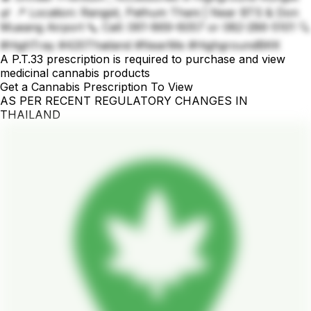
🌿 📍 Location: Rangsit, Pathum Thani | Near BTS & Don
Mueang Airport 📞 Call: 061-869-6057 or 082-286-5101 🔍
#HighTray #420Thailand #NearMe #HighgroundBKK
A P.T.33 prescription is required to purchase and view
medicinal cannabis products
Get a Cannabis Prescription To View
AS PER RECENT REGULATORY CHANGES IN
THAILAND