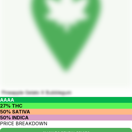
Pineapple Gelato X Bubblegum
AAAA
27% THC
50% SATIVA
50% INDICA
PRICE BREAKDOWN