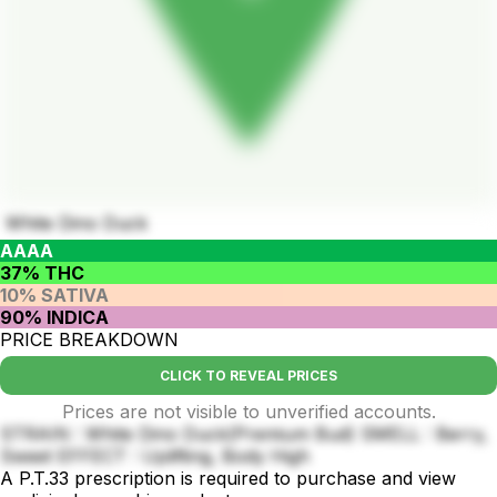
White Dino Duck
AAAA
37% THC
10% SATIVA
90% INDICA
PRICE BREAKDOWN
CLICK TO REVEAL PRICES
Prices are not visible to unverified accounts.
STRAIN : White Dino Duck(Premium Bud) SMELL : Berry,
Sweet EFFECT : Uplifting, Body High
A P.T.33 prescription is required to purchase and view