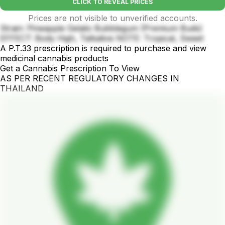
CLICK TO REVEAL PRICES
Prices are not visible to unverified accounts.
Strain: Pineapple Gelato Bubblegum (Premium Buds)
EFFECT: Body High, Talkative NOTE: Tropical, Sweet
A P.T.33 prescription is required to purchase and view
medicinal cannabis products
Get a Cannabis Prescription To View
AS PER RECENT REGULATORY CHANGES IN
THAILAND