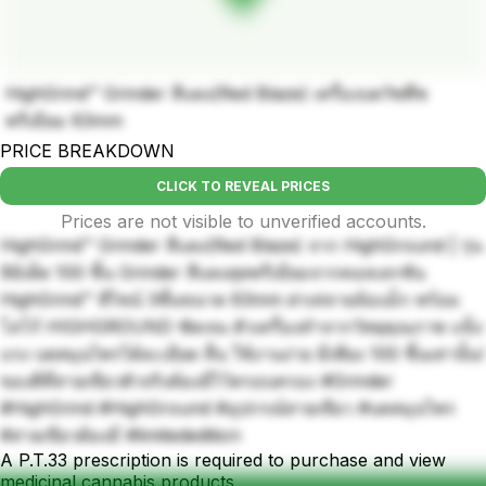
HighGrind™ Grinder สีแดง(Red Blaze) เครื่องบดวัชพืช
พรีเมียม 63mm
PRICE BREAKDOWN
CLICK TO REVEAL PRICES
Prices are not visible to unverified accounts.
HighGrind™ Grinder สีแดง(Red Blaze) จาก HighGround | รุ่น
ลิมิเต็ด 100 ชิ้น Grinder สีแดงสุดพรีเมียมจากคอลเลกชัน
HighGrind™ ดีไซน์ 3ชั้นขนาด 63mm ฝาเท่ลายล้อแม็ก พร้อม
โลโก้ HIGHGROUND ชัดเจน ตัวเครื่องทำจากวัสดุคุณภาพ แข็ง
แรง บดสมุนไพรได้ละเอียด ลื่น ใช้งานง่าย มีเพียง 100 ชิ้นเท่านั้น!
ของดีที่สายเขียวตัวจริงต้องมีไว้ครอบครอง #Grinder
#HighGrind #HighGround #อุปกรณ์สายเขียว #บดสมุนไพร
#สายเขียวต้องมี #limitededition
A P.T.33 prescription is required to purchase and view
medicinal cannabis products