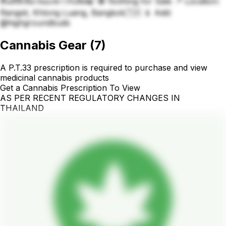
พื้นที่สีเขียวของชาวรังสิต🍃 🚫 Nothing for Sale 📍 Location:
Rangsit, Khlong Luang, Bangkok🇹🇭 📱 Add:
@highgroundbuds
Cannabis Gear
(
7
)
A P.T.33 prescription is required to purchase and view
medicinal cannabis products
Get a Cannabis Prescription To View
AS PER RECENT REGULATORY CHANGES IN
THAILAND