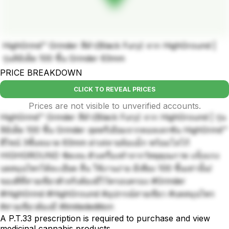
HighGrind™ Grinder สีดำ(Black Fury) จาก HighGround |
รุ่นลิมิเต็ด 100 ชิ้น Grinder 63mm
PRICE BREAKDOWN
CLICK TO REVEAL PRICES
Prices are not visible to unverified accounts.
HighGrind™ Grinder สีดำ(Black Fury) จาก HighGround | รุ่น
ลิมิเต็ด 100 ชิ้น Grinder สุดพรีเมียมจากคอลเลกชัน HighGrind™
ดีไซน์ 3ชั้นขนาด 63mm ฝาเท่ลายล้อแม็ก พร้อมโลโก้
HIGHGROUND ชัดเจน ตัวเครื่องทำจากวัสดุคุณภาพ แข็งแรง
บดสมุนไพรได้ละเอียด ลื่น ใช้งานง่าย มีเพียง 100 ชิ้นเท่านั้น!
ของดีที่สายเขียวตัวจริงต้องมีไว้ครอบครอง #Grinder
#HighGrind #HighGround #อุปกรณ์สายเขียว #บดสมุนไพร
#สายเขียวต้องมี #limitededition
A P.T.33 prescription is required to purchase and view
medicinal cannabis products