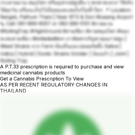
กระดาษมวน สมุนไพร หรืออุปกรณ์สูบอื่น ๆ พกพาสะดวก ใช้จริง
ได้ทุกวัน หรือจะเก็บไว้เป็นของสะสมก็เก๋ไม่ซ้ำใคร 📍 Location:
Rangsit, Pathum Thani | Near BTS & Don Mueang Airport
📞 Call: 061-869-6057 or 082-286-5101 #ถาดมวน
#RollingTray #HighGround #สายเขียว #ถาดสมุนไพร #ของ
สะสมสายเขียว #limitededition เราคัดสรรกัญชาคุณภาพสูง |
Weed Strains จาก Farm ท้องถิ่นและปลอดภัยทั้ง Sativa |
Indica | Hybrid | Exotic Strains Grinder | บ้องแก้ว | Joint |
Rolling Tray
A P.T.33 prescription is required to purchase and view
medicinal cannabis products
Get a Cannabis Prescription To View
AS PER RECENT REGULATORY CHANGES IN
THAILAND