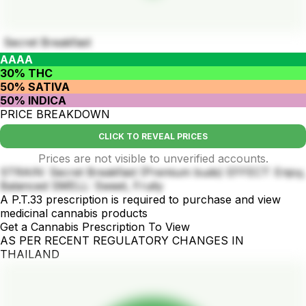
Secret Breakfast
AAAA
30% THC
50% SATIVA
50% INDICA
PRICE BREAKDOWN
CLICK TO REVEAL PRICES
Prices are not visible to unverified accounts.
STRAIN: Secret Breakfast (Premium buds) EFFECT: Enjoy,
Balanced SMELL: Sweet, Fruity
A P.T.33 prescription is required to purchase and view
medicinal cannabis products
Get a Cannabis Prescription To View
AS PER RECENT REGULATORY CHANGES IN
THAILAND