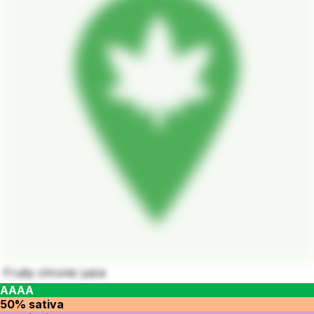
Fruity chronic juice
AAAA
50% sativa