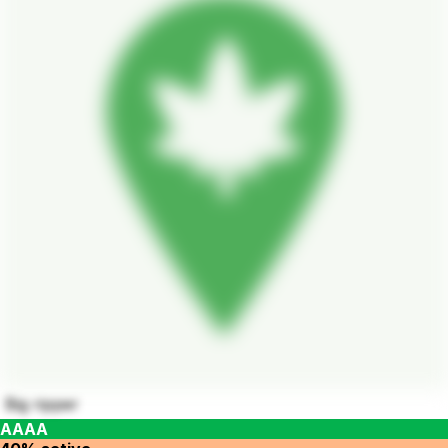
Big ripper
AAAA