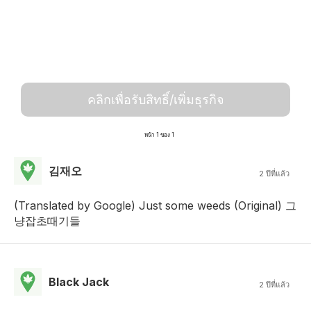
คลิกเพื่อรับสิทธิ์/เพิ่มธุรกิจ
หน้า 1 ของ 1
김재오
2 ปีที่แล้ว
(Translated by Google) Just some weeds (Original) 그
냥잡초때기들
Black Jack
2 ปีที่แล้ว