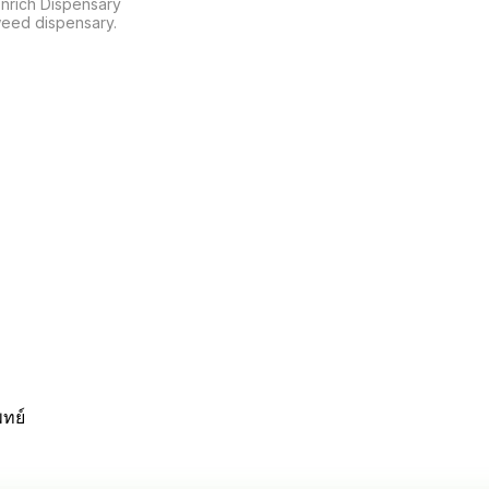
rich Dispensary 

eed dispensary.

พทย์