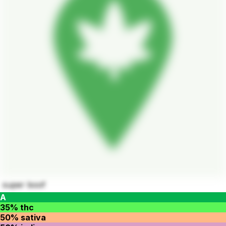
super boof
A
35% thc
50% sativa