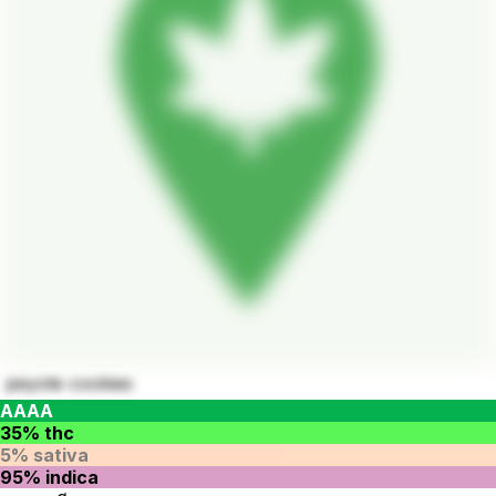
peyote cookies
AAAA
35% thc
5% sativa
95% indica