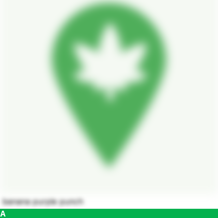
banana purple punch
A