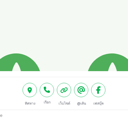
เรียก
ทิศทาง
เว็บไซต์
@เส้น
เฟสบุ๊ค
ce