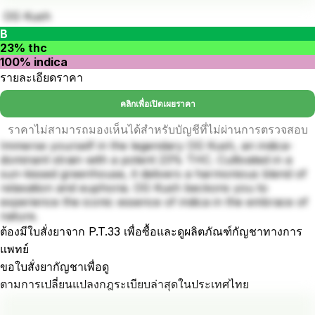
OG Kush
B
23% thc
100% indica
รายละเอียดราคา
คลิกเพื่อเปิดเผยราคา
ราคาไม่สามารถมองเห็นได้สำหรับบัญชีที่ไม่ผ่านการตรวจสอบ
Immerse yourself in the legendary OG Kush, an indica-
dominant strain with a potent 23% THC. Cultivated in a
sun-kissed greenhouse, it delivers a harmonious blend of
relaxation and euphoria. OG Kush beckons you to
experience the iconic essence of indica in the embrace of
nature.
ต้องมีใบสั่งยาจาก P.T.33 เพื่อซื้อและดูผลิตภัณฑ์กัญชาทางการ
แพทย์
ขอใบสั่งยากัญชาเพื่อดู
ตามการเปลี่ยนแปลงกฎระเบียบล่าสุดในประเทศไทย