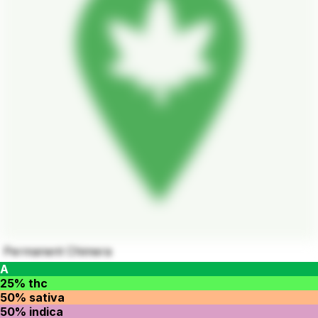
Permanent Chimera
A
25% thc
50% sativa
50% indica