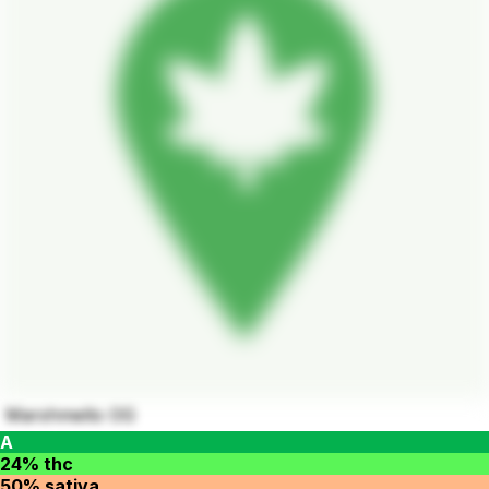
Marshmello OG
A
24% thc
50% sativa