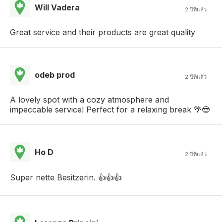
Will Vadera
2 ปีที่แล้ว
Great service and their products are great quality
odeb prod
2 ปีที่แล้ว
A lovely spot with a cozy atmosphere and
impeccable service! Perfect for a relaxing break 🌴😎
Ho D
2 ปีที่แล้ว
Super nette Besitzerin. 👍👍👍