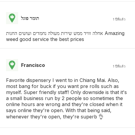
תומר פוגל
1 ปีที่แล้ว
אחלה ווויד ממש שירות מעולה נחמדים ועושים החנות Amazing
weed good service the best prices
Francisco
1 ปีที่แล้ว
Favorite dispensery I went to in Chiang Mai. Also,
most bang for buck if you want pre rolls such as
myself. Super friendly staff! Only downside is that it's
a small business run by 2 people so sometimes the
online hours are wrong and they're closed when it
says online they're open. With that being said,
whenever they're open, they're superb 👌