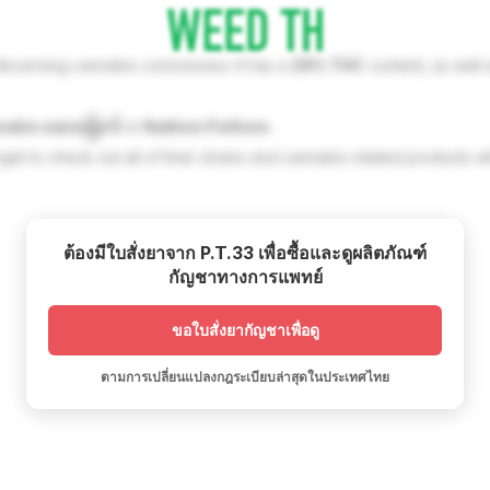
 discerning cannabis connoisseur. It has a
29
% THC
content, as well 
anabis ဆေးခြောက်
in
Nakhon Pathom
.
rget to check out all of their strains and cannabis related products w
ต้องมีใบสั่งยาจาก P.T.33 เพื่อซื้อและดูผลิตภัณฑ์
กัญชาทางการแพทย์
ขอใบสั่งยากัญชาเพื่อดู
ตามการเปลี่ยนแปลงกฎระเบียบล่าสุดในประเทศไทย