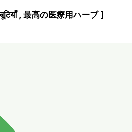
الطبية, सर्वोत्तम औषधीय जड़ी-बूटियाँ , 最高の医療用ハーブ ]