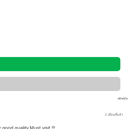
หน้าต่อไป
2 เดือนที่แล้ว
ood quality.Must visit !!!