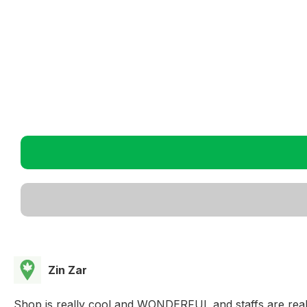
Zin Zar
Shop is really cool and WONDERFUL and staffs are really 