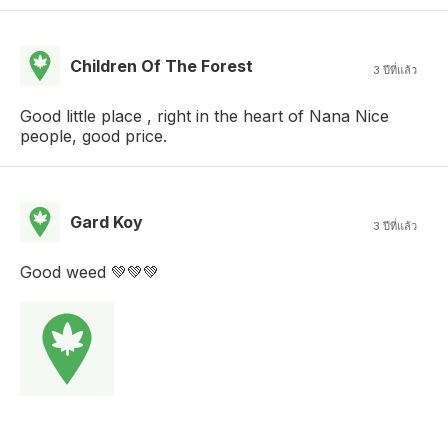
Children Of The Forest
3 ปีที่แล้ว
Good little place , right in the heart of Nana Nice
people, good price.
Gard Koy
3 ปีที่แล้ว
Good weed 💚💚💚