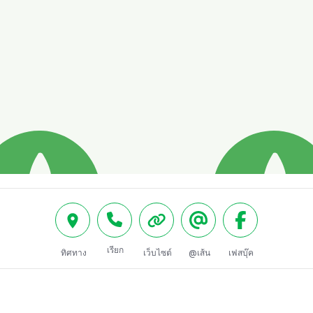
เรียก
ทิศทาง
เว็บไซต์
@เส้น
เฟสบุ๊ค