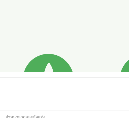
จำหน่ายogและอัดแท่ง