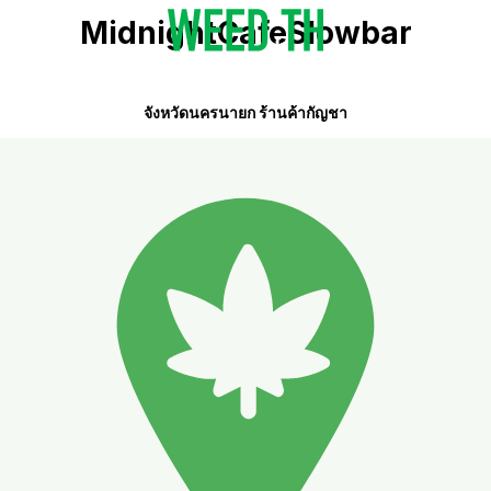
MidnightCafeSlowbar
จังหวัดนครนายก ร้านค้ากัญชา