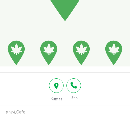
เรียก
ทิศทาง
คาเฟ่,Cafe