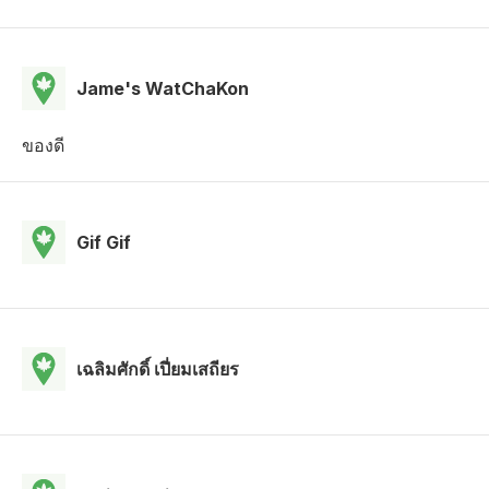
Jame's WatChaKon
ของดี
Gif Gif
เฉลิมศักดิ์ เปี่ยมเสถียร