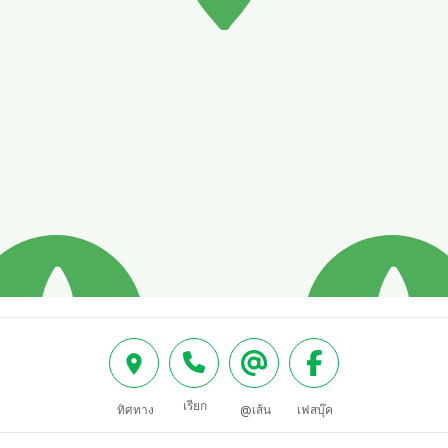
เรียก
ทิศทาง
@เส้น
เฟสบุ๊ค