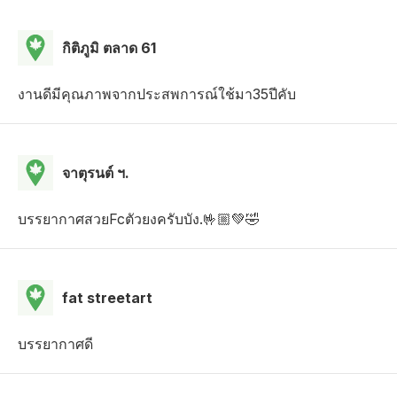
กิติภูมิ ตลาด 61
งานดีมีคุณภาพจากประสพการณ์ใช้มา35ปีคับ
จาตุรนต์ ฯ.
บรรยากาศสวยFcตัวยงครับบัง.🤟🏼💚🤣
fat streetart
บรรยากาศดี