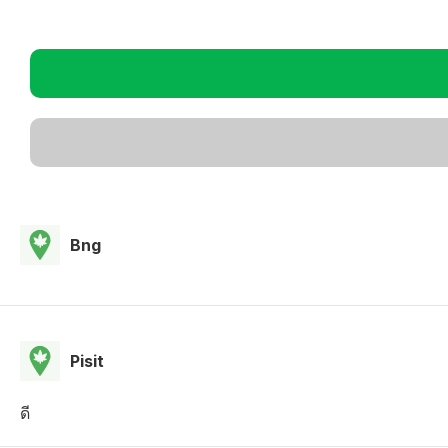
Bng
Pisit
ดี