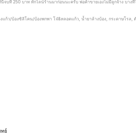
นี่จบที่ 250 บาท ทักไลน์ร้านมาก่อนนะครับ พ่อค้าขายเองไม่มีลูกจ้าง บาง
งแก้ว/บ้องซิลิโคน/บ้องพกพา โจ๋&หลอดแก้ว, น้ำยาล้างบ้อง, กระดาษโรล, ตัวบด
พทย์