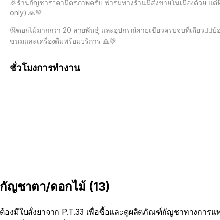
🎉ร้านกัญชาราคามิตรภาพครับ ฟาร์มทางร้านมีส่งขายในเมืองด้วย แต่ที่
only) 🙏💚

🤤ดอกไม้มากกว่า 20 สายพันธุ์ และอุปกรณ์สายเขียวครบจบที่เดียว😶‍🌫️บ้อ
ขนมและเครื่องดื่มพร้อมบริการ 🙏💚
ชั่วโมงการทำงาน
กัญชาตา/ดอกไม้
(
13
)
ต้องมีใบสั่งยาจาก P.T.33 เพื่อซื้อและดูผลิตภัณฑ์กัญชาทางการแ