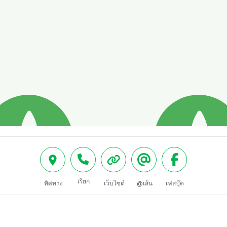
เรียก
ทิศทาง
เว็บไซต์
@เส้น
เฟสบุ๊ค