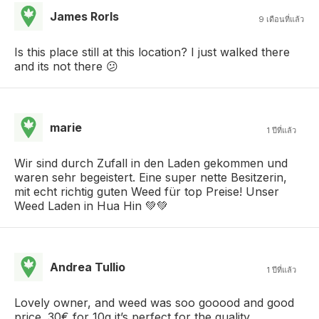
James Rorls
9 เดือนที่แล้ว
Is this place still at this location? I just walked there
and its not there 😕
marie
1 ปีที่แล้ว
Wir sind durch Zufall in den Laden gekommen und
waren sehr begeistert. Eine super nette Besitzerin,
mit echt richtig guten Weed für top Preise! Unser
Weed Laden in Hua Hin 💚💚
Andrea Tullio
1 ปีที่แล้ว
Lovely owner, and weed was soo gooood and good
price. 30€ for 10g it’s perfect for the quality