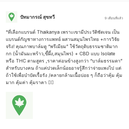
ปัทมากรณ์ สุขทวี
9 เดือนที่แล้ว
“ที่เลือกแบรนด์ Thaikanya เพราะเขามีประวัติชัดเจน เป็น
แบรนด์กัญชาทางการแพทย์ ผสานสมุนไพรไทย +การวิจัย
จริง! คุณภาพบาล์มดู “พรีเมียม” ใช้วัตถุดิบธรรมชาติมาก
กก (น้ำมันมะพร้าว,ขี้ผึ้ง,สมุนไพร) + CBD แบบ Isolate
หรือ THC ตามสูตร ,ราคาค่อนข้างสูงกว่า “บาล์มธรรมดา”
สำหรับบางคน ถ้าแค่ปวดเล็กน้อยอาจรู้สึกว่าจ่ายแพงไป แต่
ถ้าใช้เพื่อบำบัดเรื้อรัง /คลายกล้ามเนื้อบ่อย ๆ ก็ถือว่าคุ้ม คุ้ม
มาก คุ้มค่า คุ้มราคา ✌🏻