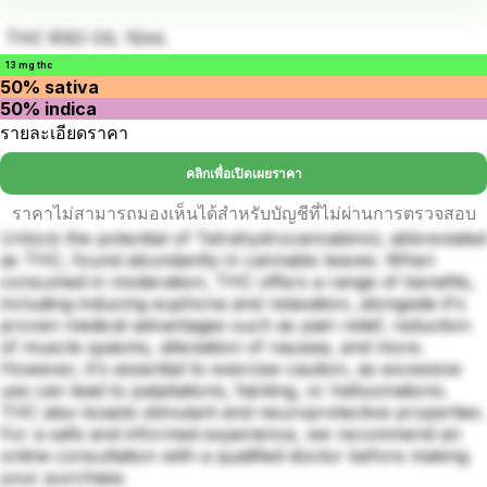
THC RSO OIL 10ml.
13 mg thc
50% sativa
50% indica
รายละเอียดราคา
คลิกเพื่อเปิดเผยราคา
ราคาไม่สามารถมองเห็นได้สำหรับบัญชีที่ไม่ผ่านการตรวจสอบ
Unlock the potential of Tetrahydrocannabinol, abbreviated
as THC, found abundantly in cannabis leaves. When
consumed in moderation, THC offers a range of benefits,
including inducing euphoria and relaxation, alongside it's
proven medical advantages such as pain relief, reduction
of muscle spasms, alleviation of nausea, and more.
However, it's essential to exercise caution, as excessive
use can lead to palpitations, fainting, or hallucinations.
THC also boasts stimulant and neuroprotective properties.
For a safe and informed experience, we recommend an
online consultation with a qualified doctor before making
your purchase.