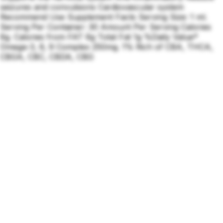
seizures and convulsions Cardiovascular system
Recommend Use Supplement Facts Serving Size: 1 ml.
Serving Per Container: 30 Amount Per Serving Calories
6g. Calories from FAT 6g Total Fat 1g %Daily Value*
Omega-3, 6, 9 Complex 250mg. 1% Rich of CBA, THCA,
CBGA, CBC, CBDA, CBG