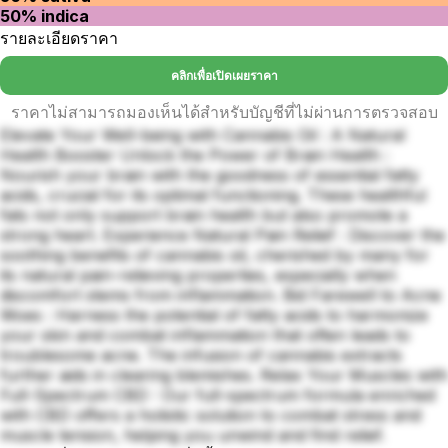
50% indica
รายละเอียดราคา
คลิกเพื่อเปิดเผยราคา
ราคาไม่สามารถมองเห็นได้สำหรับบัญชีที่ไม่ผ่านการตรวจสอบ
Elevate Your Well-being with Cannabis Oil : A Natural
Health Booster Unlock the Power of Brain Health :
Nourish your brain with the goodness of essential fatty
acids, crucial for its optimal functioning. These healthful
fats not only support brain health but also promote a
strong heart. Experience Natural Pain Relief : Discover the
soothing benefits of cannabis oil, cherished by many for
its natural pain-relieving properties, especially when
discomfort stems from inflammation. Bid Farewell to Acne
Woes : Harness the potential of fatty acids to harmonize
your skin and combat inflammation that often leads to
troublesome acne. The infusion of cannabis extracts
further aids in clearing blemishes. Relax Your Muscles with
Full-Spectrum CBD : Our full-spectrum formula enriched
with CBD offers a holistic solution to combat stress and
muscle tension, helping you unwind and find relief.