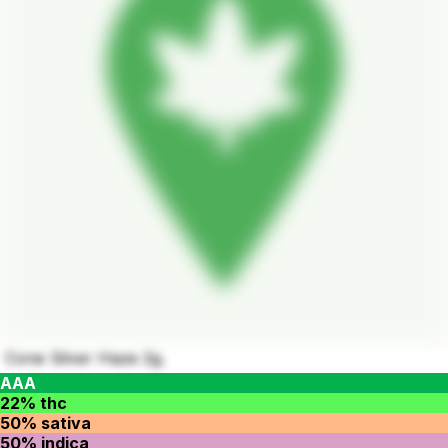
Cone Silver Haze 2g.
AAA
22% thc
50% sativa
50% indica