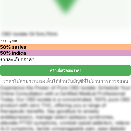
CBD Isolate Oil 5ml./10ml.
100 mg CBD
50% sativa
50% indica
รายละเอียดราคา
คลิกเพื่อเปิดเผยราคา
ราคาไม่สามารถมองเห็นได้สำหรับบัญชีที่ไม่ผ่านการตรวจสอบ
Experience the Power of Pure CBD Isolate: Schedule Your
Online Consultation with a Certified Medical Professional
Today. Our CBD isolate is a concentrated, 100% pure CBD
product with zero THC, offering you a range of
therapeutic benefits. Say goodbye to anxiety
anddepression, manage select epilepsy syndromes,
alleviate PTSD symptoms, combat opioid addiction, relieve
ALS symptoms, tackle unmanageable pain, ease diabetic