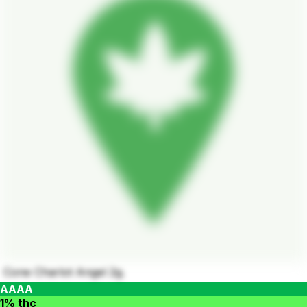
Cone Charlot Angel 2g.
AAAA
1% thc