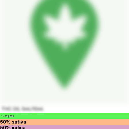
THC OIL 5ml./10ml.
13 mg thc
50% sativa
50% indica