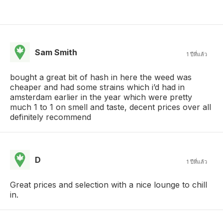
Sam Smith
1 ปีที่แล้ว
bought a great bit of hash in here the weed was
cheaper and had some strains which i’d had in
amsterdam earlier in the year which were pretty
much 1 to 1 on smell and taste, decent prices over all
definitely recommend
D
1 ปีที่แล้ว
Great prices and selection with a nice lounge to chill
in.