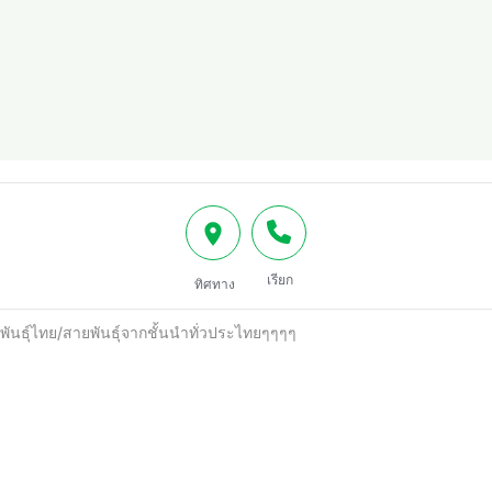
เรียก
ทิศทาง
พันธุ์ไทย/สายพันธุ์จากชั้นนำทั่วประไทยๆๆๆๆ