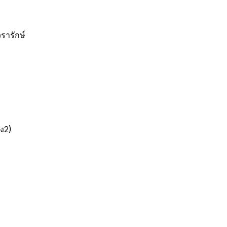
รารักษ์
อง2)