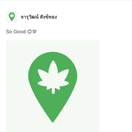
จารุวัฒน์ สังข์ทอง
So Good 😊💯