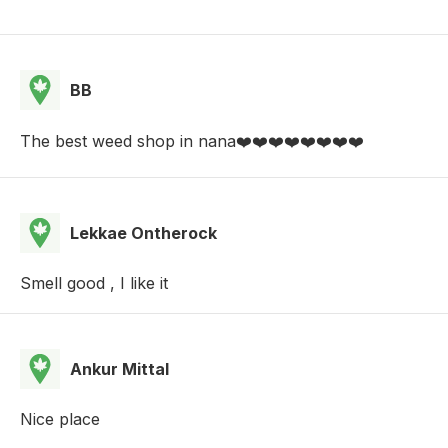
BB
The best weed shop in nana❤️❤️❤️❤️❤️❤️❤️❤️
Lekkae Ontherock
Smell good , I like it
Ankur Mittal
Nice place