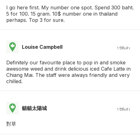
I go here first. My number one spot. Spend 300 baht.
5 for 100. 15 gram. 10$ number one in thailand
perhaps. Top 3 for sure.
Louise Campbell
1 ปีที่แล้ว
Definitely our favourite place to pop in and smoke
awesome weed and drink delicious iced Cafe Latte in
Chiang Mai. The staff were always friendly and very
chilled.
貓貓太陽城
1 ปีที่แล้ว
對草