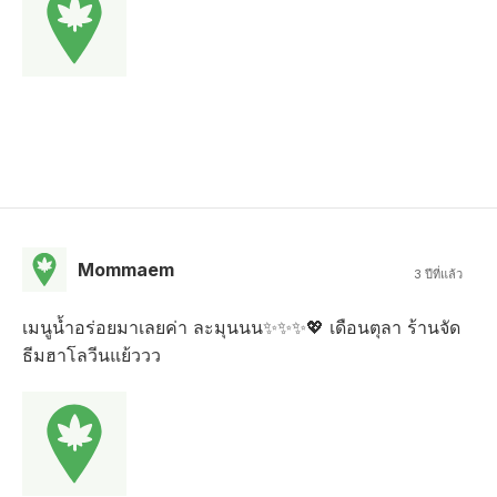
Mommaem
3 ปีที่แล้ว
เมนูน้ำอร่อยมาเลยค่า ละมุนนน✨✨✨💖 เดือนตุลา ร้านจัด
ธีมฮาโลวีนแย้ววว