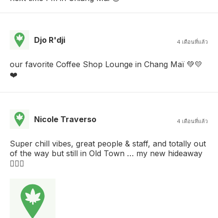
Djo R'dji
4 เดือนที่แล้ว
our favorite Coffee Shop Lounge in Chang Maï 💚💛
❤️
Nicole Traverso
4 เดือนที่แล้ว
Super chill vibes, great people & staff, and totally out
of the way but still in Old Town … my new hideaway
✌🏻💚