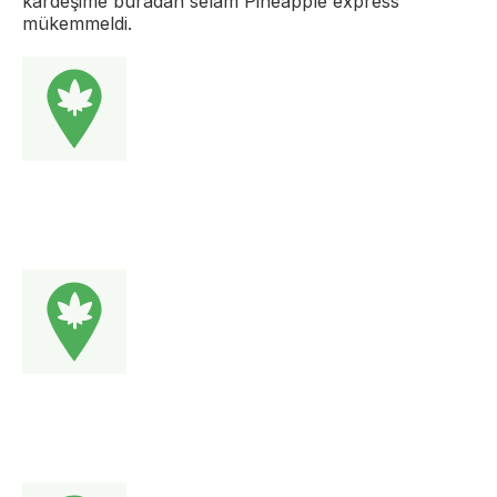
kardeşime buradan selam Pineapple express
mükemmeldi.