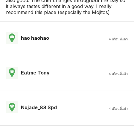
also good. The chef changes throughout the Day so
it always tastes different in a good way. I really
recommend this place (especially the Mojitos)
hao haohao
4 เดือนที่แล้ว
Eatme Tony
4 เดือนที่แล้ว
Nujade_88 Spd
4 เดือนที่แล้ว