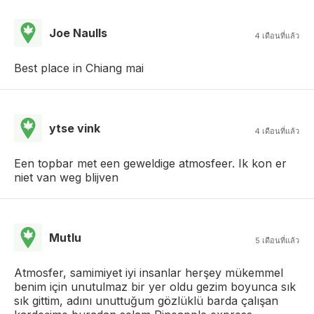
Joe Naulls
4 เดือนที่แล้ว
Best place in Chiang mai
ytse vink
4 เดือนที่แล้ว
Een topbar met een geweldige atmosfeer. Ik kon er
niet van weg blijven
Mutlu
5 เดือนที่แล้ว
Atmosfer, samimiyet iyi insanlar herşey mükemmel
benim için unutulmaz bir yer oldu gezim boyunca sık
sık gittim, adını unuttuğum gözlüklü barda çalışan