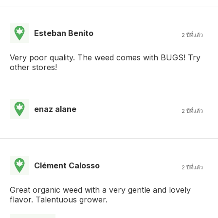
Esteban Benito
2 ปีที่แล้ว
Very poor quality. The weed comes with BUGS! Try
other stores!
enaz alane
2 ปีที่แล้ว
Clément Calosso
2 ปีที่แล้ว
Great organic weed with a very gentle and lovely
flavor. Talentuous grower.