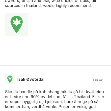
owners, british and thai, wide choice of buds, all
sourced in thailand, would highly recommend.
Isak Øvstedal
2 ปีที่แล้ว
Ska du handle på koh chang må du gå hit, kvaliteten
er bedre enn 90% av det som fåes i Thailand. Eieren
er super hyggelig og hjelpsom, bare å ringe på så
kommer han, verdt å vente. Prisen er veldig god