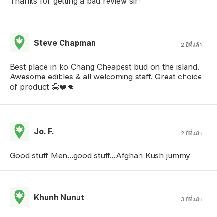
Thanks for getting a bad review sir!
Steve Chapman
2 ปีที่แล้ว
Best place in ko Chang Cheapest bud on the island.
Awesome edibles & all welcoming staff. Great choice
of product 🤪❤️👊
Jo. F.
2 ปีที่แล้ว
Good stuff Men...good stuff...Afghan Kush jummy
Khunh Nunut
3 ปีที่แล้ว