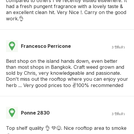
compared to others I've recently visited elsewhere. It
had a fresh pungent fragrance with a lovely taste &
an excellent clean hit. Very Nice !. Carry on the good
work.👌
Francesco Perricone
3 ปีที่แล้ว
Best shop on the island hands down, even better
than most shops in Bangkok. Craft weed grown and
sold by Chris, very knowledgeable and passionate.
Don't miss out the rooftop where you can enjoy your
herb ... Very good prices too ✌️100% recommended
Ponne 2830
3 ปีที่แล้ว
Top shelf quality 👌 💚😋. Nice rooftop area to smoke