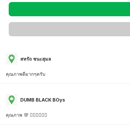
สหรัถ ชนะสุมล
คุณภาพดีมากๆครับ
DUMB BLACK BOys
คุณภาพ 💯 👍🏼👍🏼👍🏼