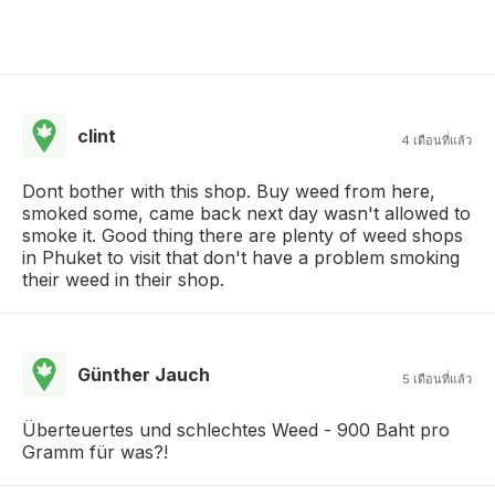
clint
4 เดือนที่แล้ว
Dont bother with this shop. Buy weed from here,
smoked some, came back next day wasn't allowed to
smoke it. Good thing there are plenty of weed shops
in Phuket to visit that don't have a problem smoking
their weed in their shop.
Günther Jauch
5 เดือนที่แล้ว
Überteuertes und schlechtes Weed - 900 Baht pro
Gramm für was?!