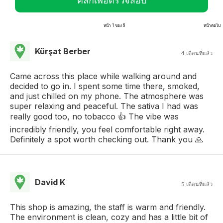
คลิกเพื่อตรวจสอบ
หน้า 1 ของ 6
หน้าต่อไป
Kürşat Berber
4 เดือนที่แล้ว
Came across this place while walking around and
decided to go in. I spent some time there, smoked,
and just chilled on my phone. The atmosphere was
super relaxing and peaceful. The sativa I had was
really good too, no tobacco 👍 The vibe was
incredibly friendly, you feel comfortable right away.
Definitely a spot worth checking out. Thank you 🙏
David K
5 เดือนที่แล้ว
This shop is amazing, the staff is warm and friendly.
The environment is clean, cozy and has a little bit of