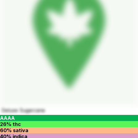
Deluxe Sugarcane
AAAA
26% thc
60% sativa
40% indica