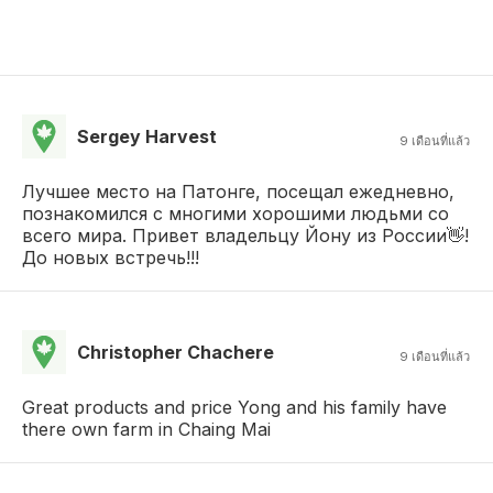
Sergey Harvest
9 เดือนที่แล้ว
Лучшее место на Патонге, посещал ежедневно,
познакомился с многими хорошими людьми со
всего мира. Привет владельцу Йону из России👋!
До новых встречь!!!
Christopher Chachere
9 เดือนที่แล้ว
Great products and price Yong and his family have
there own farm in Chaing Mai