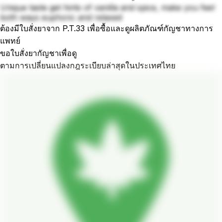
Unique taste get hints of vanilla and spice, make you feel
both ways euphoric and relaxed
ต้องมีใบสั่งยาจาก P.T.33 เพื่อซื้อและดูผลิตภัณฑ์กัญชาทางการ
แพทย์
ขอใบสั่งยากัญชาเพื่อดู
ตามการเปลี่ยนแปลงกฎระเบียบล่าสุดในประเทศไทย