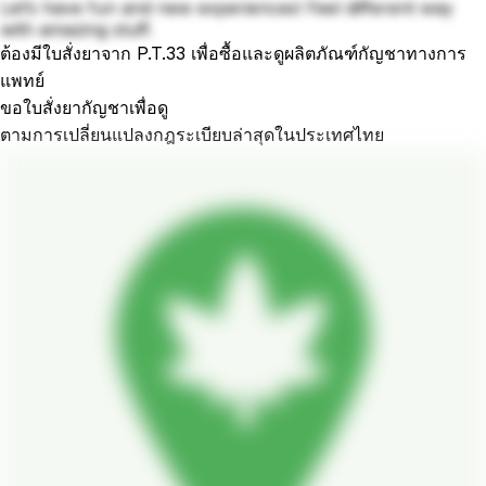
Let’s have fun and new experiences! Feel different way
with amazing stuff.
ต้องมีใบสั่งยาจาก P.T.33 เพื่อซื้อและดูผลิตภัณฑ์กัญชาทางการ
แพทย์
ขอใบสั่งยากัญชาเพื่อดู
ตามการเปลี่ยนแปลงกฎระเบียบล่าสุดในประเทศไทย