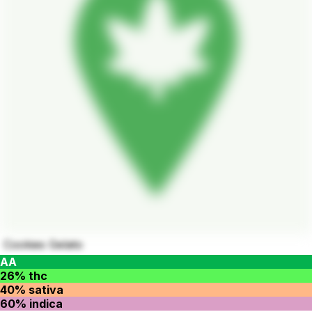
Cookies Gelato
AA
26% thc
40% sativa
60% indica