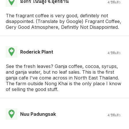
มังกร โนนสูง จ.อุดรธานี
4 ปีที่แล้ว
The fragrant coffee is very good, definitely not
disappointed. (Translate by Google) Fragrant Coffee,
Gery Good Atmosphere, Definitly Not Disappointed.
Roderick Plant
4 ปีที่แล้ว
See the fresh leaves? Ganja coffee, cocoa, syrups,
and ganja water, but no leaf sales. This is the first
ganja cafe I've come across in North East Thailand.
The farm outside Nong Khai is the only place I know
of selling the good stuff.
Nuu Padungsak
4 ปีที่แล้ว