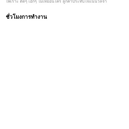
ไพเราะ ตื้ดๆ เอิ๊กๆ ไม่เหมือนใคร ลูกค้าประทับใจแน่นวลจ้า
ชั่วโมงการทำงาน