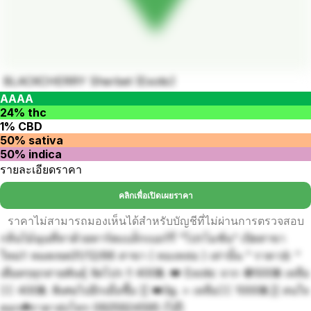
BLACKCHERRY Sherbet (Exotic)
AAAA
24% thc
1% CBD
50% sativa
50% indica
รายละเอียดราคา
คลิกเพื่อเปิดเผยราคา
ราคาไม่สามารถมองเห็นได้สำหรับบัญชีที่ไม่ผ่านการตรวจสอบ
กลิ่นไม้ฉุนที่ทาด้วยทาร์ตแบล็กเบอร์รี่ ”โปรโมชั่น“ เปิดสาขา
ใหม่‼️ หมดเขต31/12/66 สาขา ( ทองหล่อ ) เท่านั้น ” ราคา🌼 “
เดือดๆทุกสายพันธุ์ จัดโปร !! 400฿. 👑 Exotic จาก 🚫500฿ เหลือ
👉🏻 400฿. พิเศษไปอีกเมื่อซื้อ [[ 👑3g. > เหลือ👉🏻 1000฿.]] สนใจ
ดอก☘️ราคาส่งโทร 0925924595 (ไอ๊)