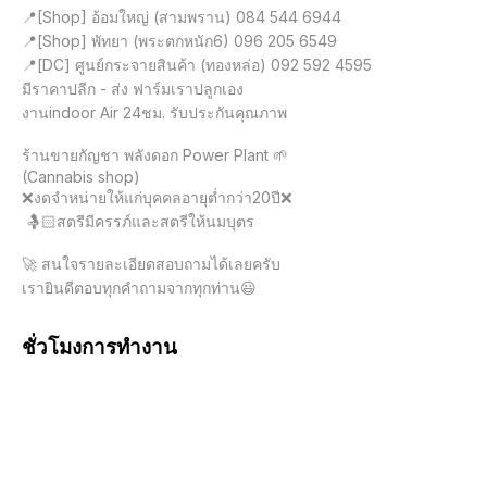
📍[Shop] อ้อมใหญ่ (สามพราน) 084 544 6944

📍[Shop] พัทยา (พระตกหนัก6) 096 205 6549

📍[DC] ศูนย์กระจายสินค้า (ทองหล่อ) 092 592 4595

มีราคาปลีก - ส่ง ฟาร์มเราปลูกเอง

งานindoor Air 24ชม. รับประกันคุณภาพ

ร้านขายกัญชา พลังดอก Power Plant 🌱 

(Cannabis shop)

❌งดจำหน่ายให้แก่บุคคลอายุต่ำกว่า20ปี❌

 🤱🏻สตรีมีครรภ์และสตรีให้นมบุตร

🚀 สนใจรายละเอียดสอบถามได้เลยครับ

ชั่วโมงการทำงาน