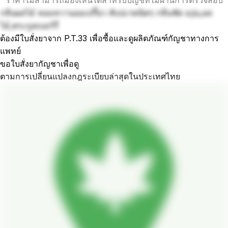
กลิ่นผลไม้ หอมหวานอมเปรี้ยว สับปะรดนิดๆ กลิ่นชัด องุ่น,ผล
ไม้,ตระกูลเบอร์รี่
ต้องมีใบสั่งยาจาก P.T.33 เพื่อซื้อและดูผลิตภัณฑ์กัญชาทางการ
แพทย์
ขอใบสั่งยากัญชาเพื่อดู
ตามการเปลี่ยนแปลงกฎระเบียบล่าสุดในประเทศไทย