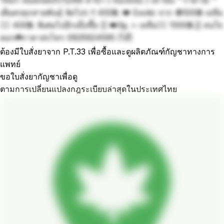
เดือดๆทุกสายพันธุ์ จัดโปร !! 400฿. 👑 Exotic จาก 🚫500฿ เหลือ
👉🏻 400฿. พิเศษไปอีกเมื่อซื้อ [[ 👑3g. > เหลือ👉🏻 1000฿.]] สนใจ
ดอก☘️ราคาส่งโทร 0925924595 (ไอ๊)
ต้องมีใบสั่งยาจาก P.T.33 เพื่อซื้อและดูผลิตภัณฑ์กัญชาทางการ
แพทย์
ขอใบสั่งยากัญชาเพื่อดู
ตามการเปลี่ยนแปลงกฎระเบียบล่าสุดในประเทศไทย