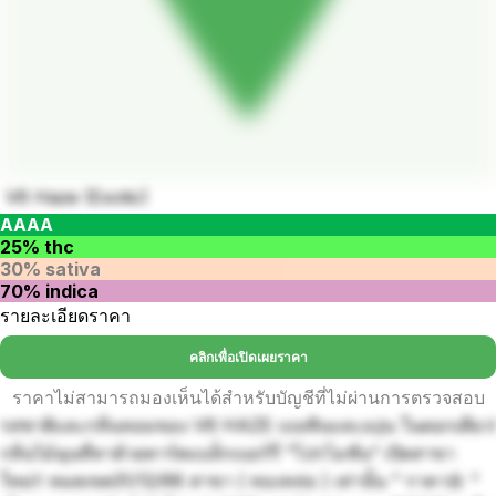
V6 Haze (Exotic)
AAAA
25% thc
30% sativa
70% indica
รายละเอียดราคา
คลิกเพื่อเปิดเผยราคา
ราคาไม่สามารถมองเห็นได้สำหรับบัญชีที่ไม่ผ่านการตรวจสอบ
รสชาติและกลิ่นหอมของ V6 HAZE เบนซินและองุ่น ในดอกเดียว!
กลิ่นไม้ฉุนที่ทาด้วยทาร์ตแบล็กเบอร์รี่ ”โปรโมชั่น“ เปิดสาขา
ใหม่‼️ หมดเขต31/12/66 สาขา ( ทองหล่อ ) เท่านั้น ” ราคา🌼 “