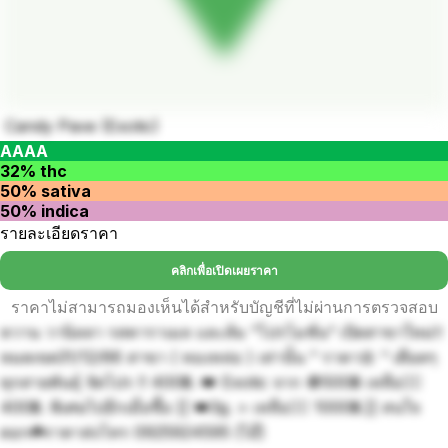
Candy Pave (Exotic)
AAAA
32% thc
50% sativa
50% indica
รายละเอียดราคา
คลิกเพื่อเปิดเผยราคา
ราคาไม่สามารถมองเห็นได้สำหรับบัญชีที่ไม่ผ่านการตรวจสอบ
หวาน วานิลลา รสคาราเมล และส้ม ”โปรโมชั่น“ เปิดสาขาใหม่‼️
หมดเขต31/12/66 สาขา ( ทองหล่อ ) เท่านั้น ” ราคา🌼 “ เดือดๆ
ทุกสายพันธุ์ จัดโปร !! 400฿. 👑 Exotic จาก 🚫500฿ เหลือ👉🏻
400฿. พิเศษไปอีกเมื่อซื้อ [[ 👑3g. > เหลือ👉🏻 1000฿.]] สนใจ
ดอก☘️ราคาส่งโทร 0925924595 (ไอ๊)