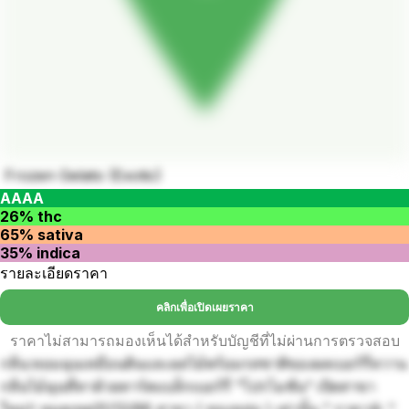
Frozen Gelato (Exotic)
AAAA
26% thc
65% sativa
35% indica
รายละเอียดราคา
คลิกเพื่อเปิดเผยราคา
ราคาไม่สามารถมองเห็นได้สำหรับบัญชีที่ไม่ผ่านการตรวจสอบ
กลิ่น:หอมฉุนเหมือนดินและผลไม้พร้อมรสชาติของผลเบอร์รี่หวาน
กลิ่นไม้ฉุนที่ทาด้วยทาร์ตแบล็กเบอร์รี่ ”โปรโมชั่น“ เปิดสาขา
ใหม่‼️ หมดเขต31/12/66 สาขา ( ทองหล่อ ) เท่านั้น ” ราคา🌼 “