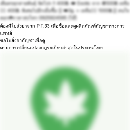
เดือดๆทุกสายพันธุ์ จัดโปร !! 400฿. 👑 Exotic จาก 🚫500฿ เหลือ
👉🏻 400฿. พิเศษไปอีกเมื่อซื้อ [[ 👑3g. > เหลือ👉🏻 1000฿.]] สนใจ
ดอก☘️ราคาส่งโทร 0925924595 (ไอ๊)
ต้องมีใบสั่งยาจาก P.T.33 เพื่อซื้อและดูผลิตภัณฑ์กัญชาทางการ
แพทย์
ขอใบสั่งยากัญชาเพื่อดู
ตามการเปลี่ยนแปลงกฎระเบียบล่าสุดในประเทศไทย