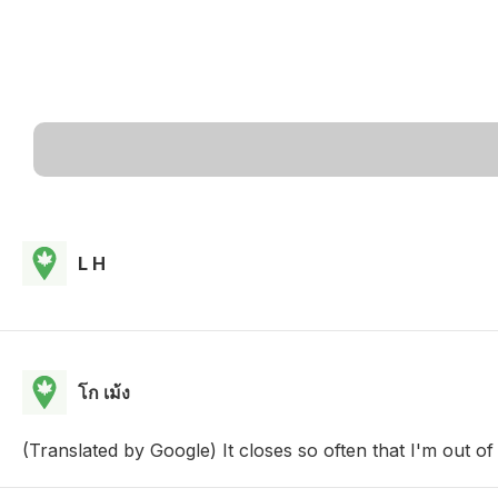
L H
โก เม้ง
(Translated by Google) It closes so often that I'm out of