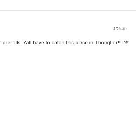
2 ปีที่แล้ว
rerolls. Yall have to catch this place in ThongLor!!!! 🤎