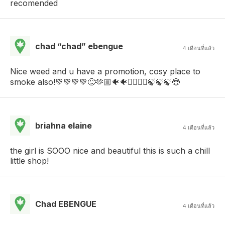
recomended
chad “chad” ebengue
4 เดือนที่แล้ว
Nice weed and u have a promotion, cosy place to
smoke also!💚💚💚💚😜🫶🏼🐠🐠✌🏼✌🏼🍃🍃🍃😎
briahna elaine
4 เดือนที่แล้ว
the girl is SOOO nice and beautiful this is such a chill
little shop!
Chad EBENGUE
4 เดือนที่แล้ว