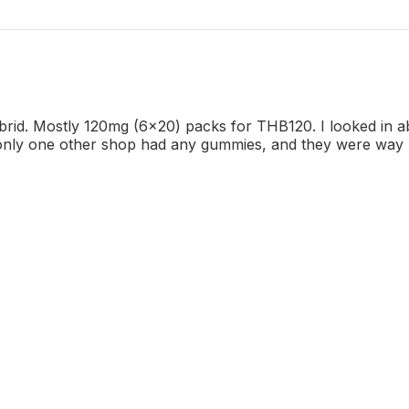
brid. Mostly 120mg (6x20) packs for THB120. I looked in a
only one other shop had any gummies, and they were way m