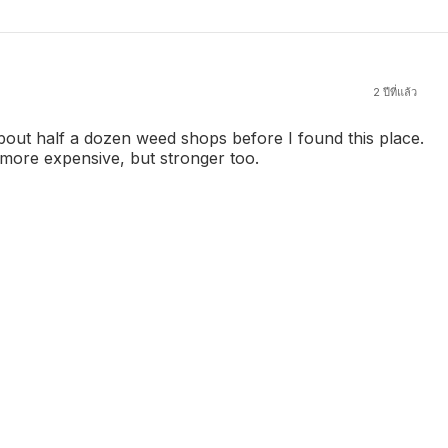
2 ปีที่แล้ว
bout half a dozen weed shops before I found this place.
ore expensive, but stronger too.