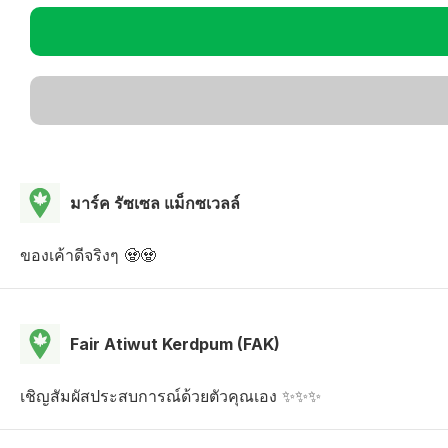
มาร์ค รัซเซล แม็กซเวลล์
ของเค้าดีจริงๆ 🧟🧟
Fair Atiwut Kerdpum (FAK)
เชิญสัมผัสประสบการณ์ด้วยตัวคุณเอง ✨️✨️✨️