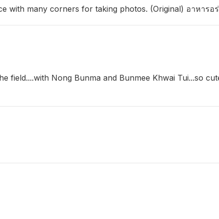
ce with many corners for taking photos. (Original) อาหารอร่อ
e field....with Nong Bunma and Bunmee Khwai Tui...so cute.