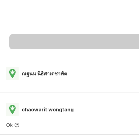
ณฐนน นิธิศาเตชาทัต
chaowarit wongtang
Ok 😉