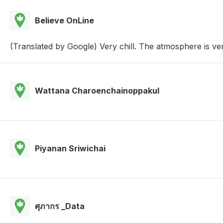
Believe OnLine
(Translated by Google) Very chill. The atmosphere is very g
Wattana Charoenchainoppakul
Piyanan Sriwichai
ศุภากร _Data