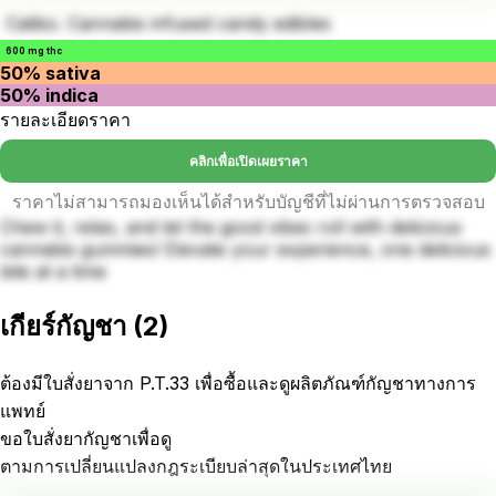
Calibo. Cannabis infused candy edibles
600 mg thc
50% sativa
50% indica
รายละเอียดราคา
คลิกเพื่อเปิดเผยราคา
ราคาไม่สามารถมองเห็นได้สำหรับบัญชีที่ไม่ผ่านการตรวจสอบ
Chew it, relax, and let the good vibes roll with delicious
cannabis gummies! Elevate your experience, one delicious
bite at a time
เกียร์กัญชา
(
2
)
ต้องมีใบสั่งยาจาก P.T.33 เพื่อซื้อและดูผลิตภัณฑ์กัญชาทางการ
แพทย์
ขอใบสั่งยากัญชาเพื่อดู
ตามการเปลี่ยนแปลงกฎระเบียบล่าสุดในประเทศไทย