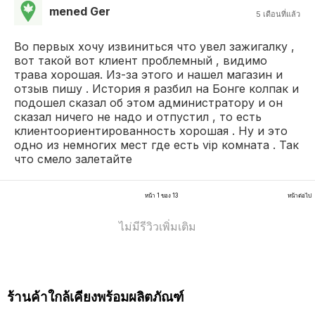
mened Ger
5 เดือนที่แล้ว
Во первых хочу извиниться что увел зажигалку ,
вот такой вот клиент проблемный , видимо
трава хорошая. Из-за этого и нашел магазин и
отзыв пишу . История я разбил на Бонге колпак и
подошел сказал об этом администратору и он
сказал ничего не надо и отпустил , то есть
клиентоориентированность хорошая . Ну и это
одно из немногих мест где есть vip комната . Так
что смело залетайте
หน้า 1 ของ 13
หน้าต่อไป
ไม่มีรีวิวเพิ่มเติม
ร้านค้าใกล้เคียงพร้อมผลิตภัณฑ์