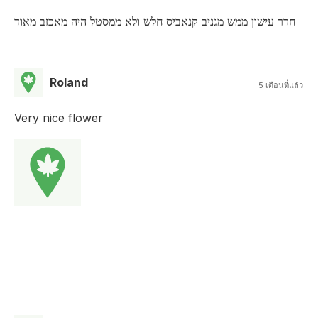
חדר עישון ממש מגניב קנאביס חלש ולא ממסטל היה מאכזב מאוד
Roland
5 เดือนที่แล้ว
Very nice flower