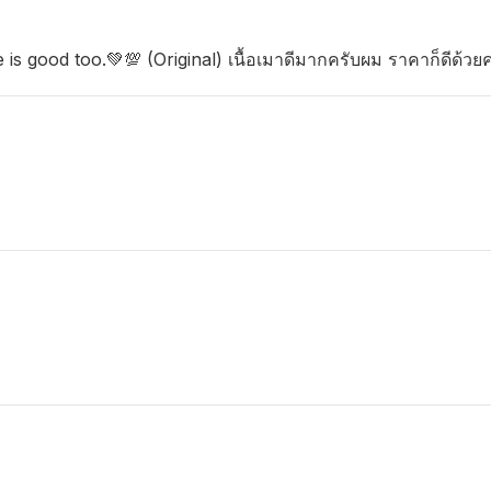
s good too.💚💯 (Original) เนื้อเมาดีมากครับผม ราคาก็ดีด้วย