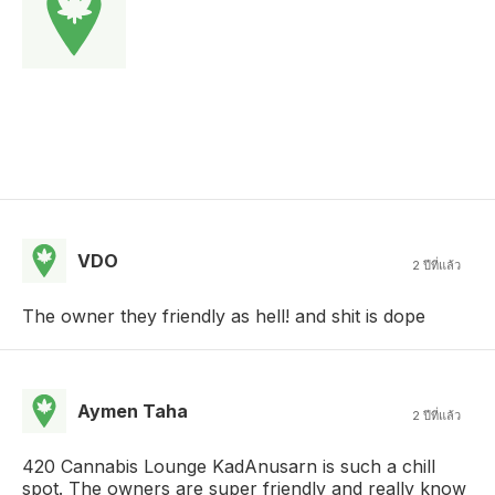
VDO
2 ปีที่แล้ว
The owner they friendly as hell! and shit is dope
Aymen Taha
2 ปีที่แล้ว
420 Cannabis Lounge KadAnusarn is such a chill
spot. The owners are super friendly and really know