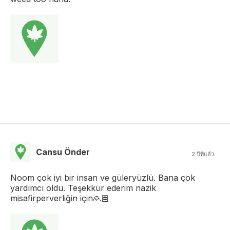
Cansu Önder
2 ปีที่แล้ว
Noom çok iyi bir insan ve güleryüzlü. Bana çok
yardımcı oldu. Teşekkür ederim nazik
misafirperverliğin için🙏🏽