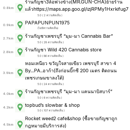
ร้านกัญชา3ล้อพ่วงข้าง(MR.GUN-CHA)ย้ายร้าน
0.8km
แล้วhttps://maps.app.goo.gl/izjRPMy1Hxrkifug7
5.0 ( 2 ความคิดเห็น )
PAPAPUNPUN1975
0.9km
(
ไม่มีความคิดเห็น
)
ร้านกัญชาเพชรบุรี “มุม-มา Cannabis Bar”
2.7km
5.0 ( 28 ความคิดเห็น )
ร้านกัญชา Wild 420 Cannabis store
2.8km
5.0 ( 86 ความคิดเห็น )
หอมเหนียว ขวัญใจสายเขียว เพชรบุรี สาขา 4
By...PA..อาก้า(ถึงก่อนบิ๊กซี 200 เมตร ติดถนน
3.9km
เพชรเกษมขาลงใต้)
5.0 ( 24 ความคิดเห็น )
ร้านกัญชาเพชรบุรี “มุม-มา แคนนาบิสบาร์”
4.0km
5.0 ( 6 ความคิดเห็น )
topbud’s slowbar & shop
4.2km
5.0 ( 107 ความคิดเห็น )
Rocket weed2 cafe&shop (ซื้อขายกัญชาถูก
4.5km
กฎหมายมีบริการส่ง)