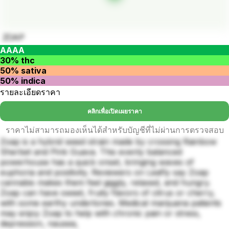
ZOAP
AAAA
30% thc
50% sativa
50% indica
รายละเอียดราคา
คลิกเพื่อเปิดเผยราคา
ราคาไม่สามารถมองเห็นได้สำหรับบัญชีที่ไม่ผ่านการตรวจสอบ
Zoap is a hybrid weed strain made by crossing Rainbow
Sherbet and Pink Guava. This evenly balanced
powerhouse has a quick onset, bringing waves of
euphoria and positivity. Reviewers on Leafly say Zoap
cannabis makes them feel giggly, relaxed, and hungry.
Zoap can have sweet, fruity flavors of citrus or cherry,
with some earthy undertones. Medical marijuana patients
may enjoy Zoap to help with chronic pain or stress,
depression, nausea,