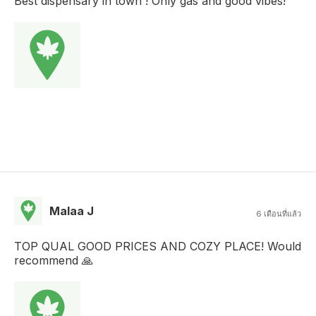
Best dispensary in town ! Only gas and good vibes!
Malaa J
6 เดือนที่แล้ว
TOP QUAL GOOD PRICES AND COZY PLACE! Would
recommend 🙏