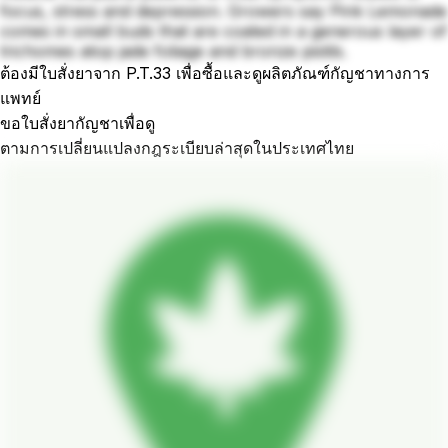
focus, stress and depression. Growers say Pink Lemonade
comes in small buds that are coated in a generous layer of
trichomes atop jade foliage and bronze pistils.
ต้องมีใบสั่งยาจาก P.T.33 เพื่อซื้อและดูผลิตภัณฑ์กัญชาทางการ
แพทย์
ขอใบสั่งยากัญชาเพื่อดู
ตามการเปลี่ยนแปลงกฎระเบียบล่าสุดในประเทศไทย