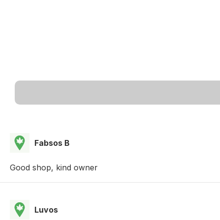
Fabsos B
Good shop, kind owner
Luvos